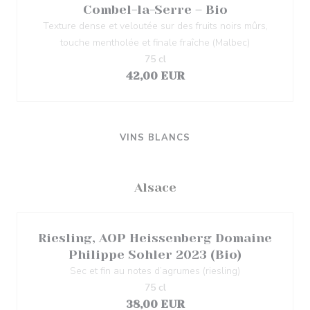
Combel-la-Serre – Bio
Texture dense et veloutée sur des fruits noirs mûrs,
touche mentholée et finale fraîche (Malbec)
75 cl
42,00 EUR
VINS BLANCS
Alsace
Riesling, AOP Heissenberg Domaine
Philippe Sohler 2023 (Bio)
Sec et fin au notes d’agrumes (riesling)
75 cl
38,00 EUR