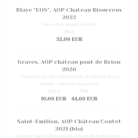
Blaye "EOS", AOP Chateau Rioucreux
2022
Vin rond et élégant (merlot)
75 cl
32,00 EUR
Graves, AOP château pont de Brion
2020
Charpenté sur des notes boisées et d’épices douce
(merlot – cabernet sauvignon)
12,5 cl
75cl
10,00 EUR
44,00 EUR
Saint-Emilion, AOP Château Coutet
2021 (bio)
Bouche suave, tanins serrés, arômes de fruits rouges