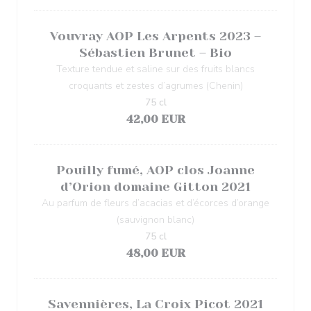
Vouvray AOP Les Arpents 2023 –
Sébastien Brunet – Bio
Texture tendue et saline sur des fruits blancs
croquants et zestes d’agrumes (Chenin)
75 cl
42,00 EUR
Pouilly fumé, AOP clos Joanne
d’Orion domaine Gitton 2021
Au parfum de fleurs d’acacias et d’écorces d’orange
(sauvignon blanc)
75 cl
48,00 EUR
Savennières, La Croix Picot 2021