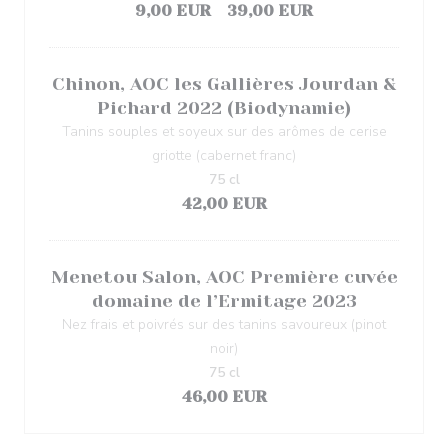
9,00 EUR
39,00 EUR
Chinon, AOC les Gallières Jourdan &
Pichard 2022 (Biodynamie)
Tanins souples et soyeux sur des arômes de cerise
griotte (cabernet franc)
75 cl
42,00 EUR
Menetou Salon, AOC Première cuvée
domaine de l’Ermitage 2023
Nez frais et poivrés sur des tanins savoureux (pinot
noir)
75 cl
46,00 EUR