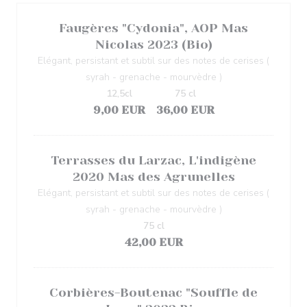
Faugères "Cydonia", AOP Mas
Nicolas 2023 (Bio)
Elégant, persistant et subtil sur des notes de cerises (
syrah - grenache - mourvèdre )
12,5cl
75 cl
9,00 EUR
36,00 EUR
Terrasses du Larzac, L'indigène
2020 Mas des Agrunelles
Elégant, persistant et subtil sur des notes de cerises (
syrah - grenache - mourvèdre )
75 cl
42,00 EUR
Corbières-Boutenac "Souffle de