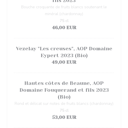
fils 2023
Bouche croquante de fruits blancs soutenant le
minéral (chardonnay)
75 cl
46,00 EUR
Vezelay "Les creuses", AOP Domaine
Eypert 2023 (Bio)
49,00 EUR
Hautes côtes de Beaune, AOP
Domaine Fouquerand et fils 2023
(Bio)
Rond et délicat sur notes de fruits blancs (chardonnay)
75 cl
53,00 EUR