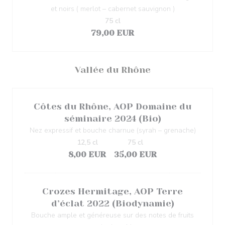
et noirs ( merlot – cabernet sauvignon )
75 cl
79,00 EUR
Vallée du Rhône
Côtes du Rhône, AOP Domaine du
séminaire 2024 (Bio)
Nez expressif et bouche charnue (syrah – grenache)
12,5 cl
75 cl
8,00 EUR
35,00 EUR
Crozes Hermitage, AOP Terre
d’éclat 2022 (Biodynamie)
Bouche ample et généreuse sur des notes de fruits