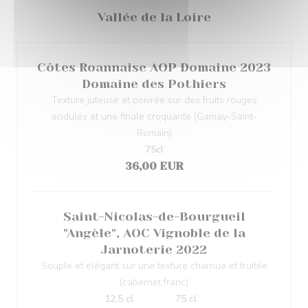
Vallée de la Loire
Côtes Roannaise AOP Domaine 2023
Domaine des Pothiers
Texture juteuse et poivrée sur des fruits rouges
acidulés et une finale croquante (Gamay-Saint-
Romain)
75cl
36,00 EUR
Saint-Nicolas-de-Bourgueil
"Angèle", AOC Vignoble de la
Jarnoterie 2022
Souple et élégant sur une texture charnue et fruitée
(cabernet franc)
12,5 cl
75 cl