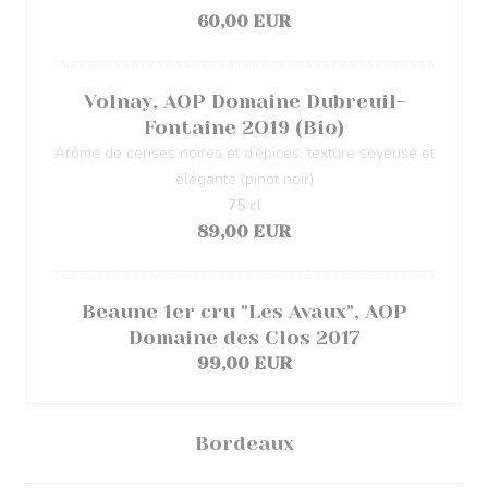
60,00 EUR
Volnay, AOP Domaine Dubreuil-
Fontaine 2O19 (Bio)
Arôme de cerises noires et d’épices, texture soyeuse et
élégante (pinot noir)
75 cl
89,00 EUR
Beaune 1er cru "Les Avaux", AOP
Domaine des Clos 2017
99,00 EUR
Bordeaux