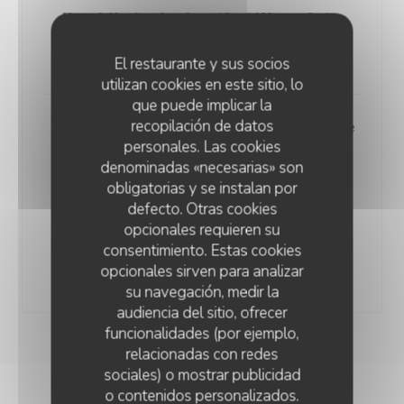
Eau Minérale des Abatilles plate
50 cl
75 cl
5,50 EUR
7,00 EUR
El restaurante y sus socios
utilizan cookies en este sitio, lo
que puede implicar la
recopilación de datos
Eau Minérale des Abatilles Gazeuse
personales. Las cookies
50 cl
75 cl
denominadas «necesarias» son
5,50 EUR
7,00 EUR
obligatorias y se instalan por
defecto. Otras cookies
opcionales requieren su
Perrier
consentimiento. Estas cookies
33 cl
opcionales sirven para analizar
5,00 EUR
su navegación, medir la
audiencia del sitio, ofrecer
funcionalidades (por ejemplo,
relacionadas con redes
sociales) o mostrar publicidad
o contenidos personalizados.