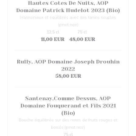
Hautes Cotes De Nuits, AOP
Domaine Patrick Hudelot 2023 (Bio)
Harmonieux et équilibrés avec des tanins souples
(pinot noir)
12,5 cl
75 cl
11,00 EUR
48,00 EUR
Rully, AOP Domaine Joseph Drouhin
2022
58,00 EUR
Santenay,Comme Dessus, AOP
Domaine Fouquerand et Fils 2O21
(Bio)
Bouche équilibrée sur des notes de fruits rouges et
boisés (pinot noir)
75 cl