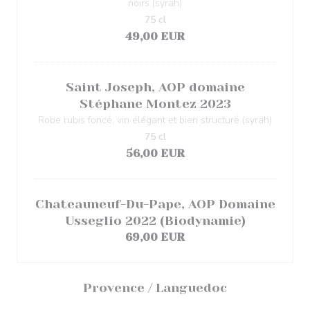
noirs (syrah)
75 cl
49,00 EUR
Saint Joseph, AOP domaine
Stéphane Montez 2023
Robe rubis foncé, vin élégant et bien structuré (syrah)
75 cl
56,00 EUR
Chateauneuf-Du-Pape, AOP Domaine
Usseglio 2022 (Biodynamie)
69,00 EUR
Provence / Languedoc