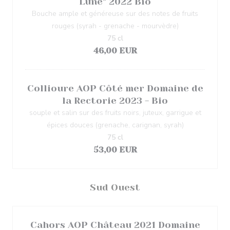
Lune" 2022 Bio
Bouche ample et généreuse sur des notes de fruits
rouges (syrah - grenache - mourvèdre)
75 cl
46,00 EUR
Collioure AOP Côté mer Domaine de
la Rectorie 2023 - Bio
souple et salin sur des fruits noirs, juteux, garrigue et
épices douces (grenache, carignan, syrah)
75 cl
53,00 EUR
Sud Ouest
Cahors AOP Château 2021 Domaine