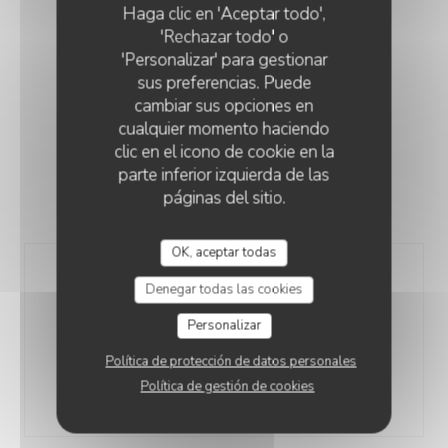
Haga clic en 'Aceptar todo',
CARTE DES VINS
'Rechazar todo' o
'Personalizar' para gestionar
sus preferencias. Puede
cambiar sus opciones en
cualquier momento haciendo
VINS ROUGES
clic en el icono de cookie en la
parte inferior izquierda de las
páginas del sitio.
Alsace
OK, aceptar todas
Pinot Noir, AOP Domaine Philippe
Denegar todas las cookies
Sohler 2022 (Bio)
Personalizar
Souple en bouche avec de beaux arômes de fruits
(pinot noir)
Política de protección de datos personales
75 cl
Política de gestión de cookies
34,00 EUR