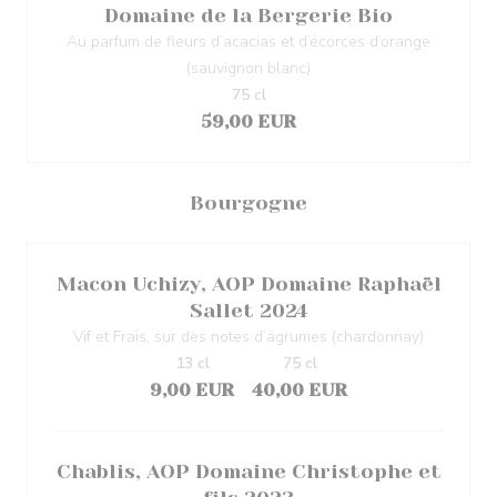
Domaine de la Bergerie Bio
Au parfum de fleurs d’acacias et d’écorces d’orange
(sauvignon blanc)
75 cl
59,00 EUR
Bourgogne
Macon Uchizy, AOP Domaine Raphaël
Sallet 2024
Vif et Frais, sur des notes d’agrumes (chardonnay)
13 cl
75 cl
9,00 EUR
40,00 EUR
Chablis, AOP Domaine Christophe et