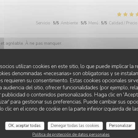
Servicio
:
5
/5
Ambiente
:
5
/5
Menú
:
5
/5
Calidad / Precio
e et agréable. À ne pas manquer.
nión
st un vrai bonheur de savoir que vous avez passé un agréable moment d
socios utilizan cookies en este sitio, lo que puede implicar la
e ! QVN Team
okies denominadas «necesarias» son obligatorias y se instalan
s requieren su consentimiento. Estas cookies opcionales sirve
a audiencia del sitio, ofrecer funcionalidades (por ejemplo, re
r publicidad o contenidos personalizados. Haga clic en 'Acept
Servicio
:
5
/5
Ambiente
:
5
/5
Menú
:
5
/5
Calidad / Precio
lizar' para gestionar sus preferencias. Puede cambiar sus opci
lic en el icono de cookie en la parte inferior izquierda de las
 gentillesse et complicité. Tout ce que l'on attend d'une adresse de
OK, aceptar todas
Denegar todas las cookies
Personalizar
Política de protección de datos personales
nión