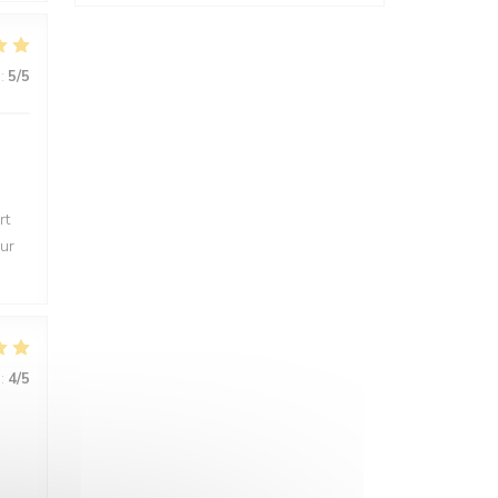
:
5
/5
rt
eur
:
4
/5