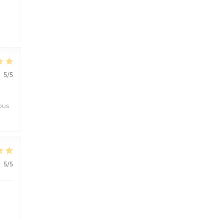
:
5
/5
tous
:
5
/5