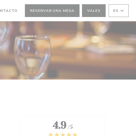
A NUEVA VENTANA))
ONTACTO
RESERVAR UNA MESA
VALES
ES
4.9
/5