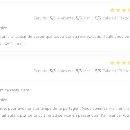
Servicio
:
5
/5
Ambiente
:
5
/5
Menú
:
5
/5
Calidad / Precio
nión
t un vrai plaisir de savoir que tout a été au rendez-vous. Toute l'équipe
les ! QVN Team
Servicio
:
5
/5
Ambiente
:
5
/5
Menú
:
5
/5
Calidad / Precio
nt ce restaurant
nión
 et pour avoir pris le temps de le partager ! Nous sommes vraiment ra
it autant plu, de la cuisine au service en passant par l'ambiance. À t