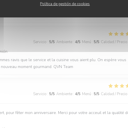
Política de gestión de cookies
 C'est une vraie fierté de savoir que l'ambiance et l'assiette ont été a
. On espère vous retrouver très vite aux Batignolles ! QVN Team
Servicio
:
5
/5
Ambiente
:
4
/5
Menú
:
5
/5
Calidad / Precio
nión
mmes ravis que le service et la cuisine vous aient plu. On espère vous
r un nouveau moment gourmand. QVN Team
Servicio
:
5
/5
Ambiente
:
4
/5
Menú
:
5
/5
Calidad / Precio
t, pour fêter mon anniversaire. Merci pour votre acceuil et la qualité 