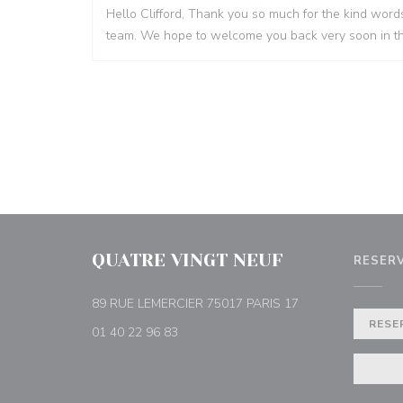
Hello Clifford, Thank you so much for the kind words
team. We hope to welcome you back very soon in th
QUATRE VINGT NEUF
RESER
((abre en una nue
89 RUE LEMERCIER 75017 PARIS 17
RESE
01 40 22 96 83