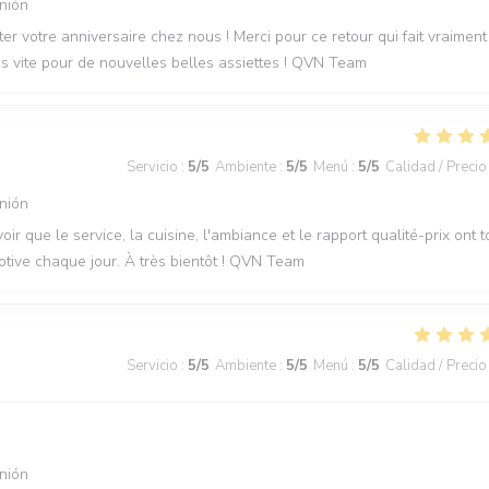
nión
r votre anniversaire chez nous ! Merci pour ce retour qui fait vraiment
rès vite pour de nouvelles belles assiettes ! QVN Team
Servicio
:
5
/5
Ambiente
:
5
/5
Menú
:
5
/5
Calidad / Precio
nión
oir que le service, la cuisine, l'ambiance et le rapport qualité-prix ont 
otive chaque jour. À très bientôt ! QVN Team
Servicio
:
5
/5
Ambiente
:
5
/5
Menú
:
5
/5
Calidad / Precio
nión