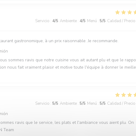
Servicio
:
4
/5
Ambiente
:
4
/5
Menú
:
5
/5
Calidad / Precio
restaurant gastronomique, à un prix raisonnable. Je recommande.
nión
Nous sommes ravis que notre cuisine vous ait autant plu et que le rappo
on nous fait vraiment plaisir et motive toute l'équipe à donner le meill
Servicio
:
5
/5
Ambiente
:
5
/5
Menú
:
5
/5
Calidad / Precio
nión
ommes ravis que le service, les plats et l'ambiance vous aient plu. On
QVN Team