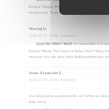
Bonjour Tanguy, Merci pour ce retour aussi généreux !
rendez-vous. Toute l'équipe sera ravie de vous lire
Maciej
G
2026-07-11
- 19:45 - Invitados 4
QUATRE VINGT NEUF
ha respondido a su opi
Bonjour Maciej, Merci pour ce beau retour ! Nous so
retrouver très vite dans notre établissement pou
Jean-François
L
2026-07-09
- 19:45 - Invitados 5
Une découverte exceptionnelle, de l'entrée au desser
plats servis.