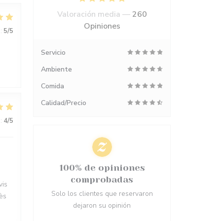
Valoración media —
260
Opiniones
:
5
/5
Servicio
Ambiente
Comida
Calidad/Precio
:
4
/5
100% de opiniones
comprobadas
vis
Solo los clientes que reservaron
rès
dejaron su opinión