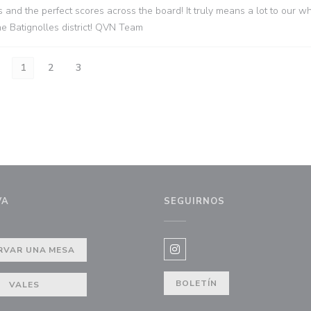
 and the perfect scores across the board! It truly means a lot to our w
e Batignolles district! QVN Team
1
2
3
VA
SEGUIRNOS
va ventana))
RVAR UNA MESA
Instagram ((abre en una nue
BOLETÍN
VALES