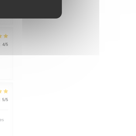
u
:
4
/5
:
5
/5
des