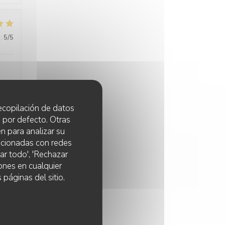
:
5
/5
ans
 recopilación de datos
 por defecto. Otras
n para analizar su
lacionadas con redes
ar todo', 'Rechazar
:
4
/5
ones en cualquier
 páginas del sitio.