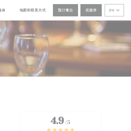
媒体
地图和联系方式
预订餐位
优惠券
ZH
((在新窗口中打开))
4.9
/5