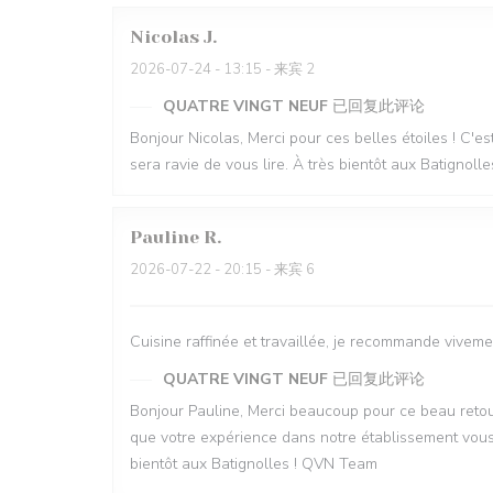
Nicolas
J
2026-07-24
- 13:15 - 来宾 2
QUATRE VINGT NEUF
已回复此评论
Bonjour Nicolas, Merci pour ces belles étoiles ! C'es
sera ravie de vous lire. À très bientôt aux Batignol
Pauline
R
2026-07-22
- 20:15 - 来宾 6
Cuisine raffinée et travaillée, je recommande viveme
QUATRE VINGT NEUF
已回复此评论
Bonjour Pauline, Merci beaucoup pour ce beau retour
que votre expérience dans notre établissement vous a
bientôt aux Batignolles ! QVN Team