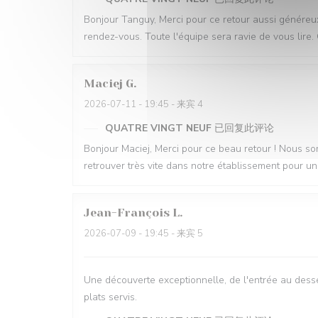
Bonjour Tanguy, Merci pour ce retour aussi généreux !
rendez-vous. Toute l'équipe sera ravie de vous lire
Maciej
G
2026-07-11
- 19:45 - 来宾 4
QUATRE VINGT NEUF
已回复此评论
Bonjour Maciej, Merci pour ce beau retour ! Nous so
retrouver très vite dans notre établissement pou
Jean-François
L
2026-07-09
- 19:45 - 来宾 5
Une découverte exceptionnelle, de l'entrée au desser
plats servis.