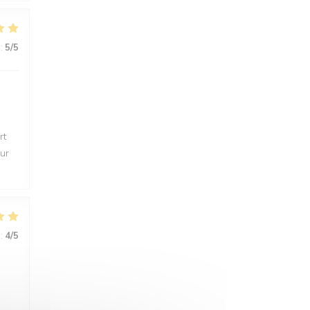
:
5
/5
rt
eur
:
4
/5