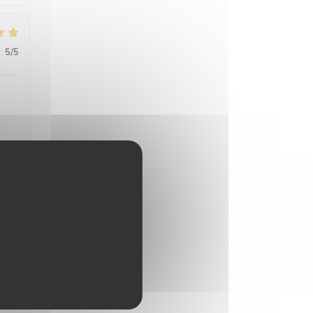
:
5
/5
ans
:
4
/5