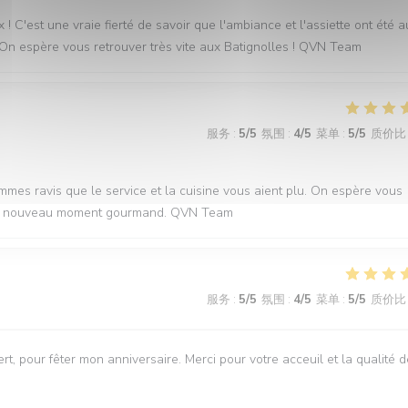
 C'est une vraie fierté de savoir que l'ambiance et l'assiette ont été a
. On espère vous retrouver très vite aux Batignolles ! QVN Team
服务
:
5
/5
氛围
:
4
/5
菜单
:
5
/5
质价比
mmes ravis que le service et la cuisine vous aient plu. On espère vous
r un nouveau moment gourmand. QVN Team
服务
:
5
/5
氛围
:
4
/5
菜单
:
5
/5
质价比
t, pour fêter mon anniversaire. Merci pour votre acceuil et la qualité 