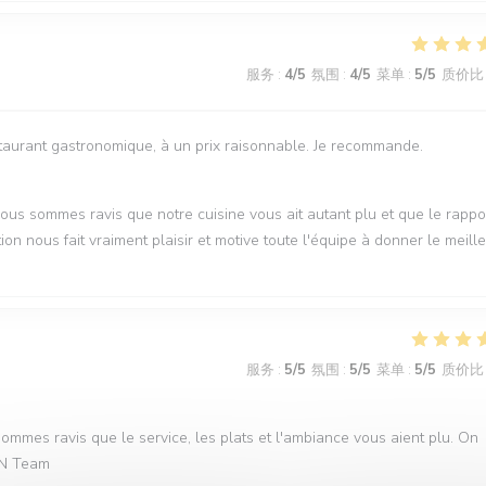
服务
:
4
/5
氛围
:
4
/5
菜单
:
5
/5
质价比
restaurant gastronomique, à un prix raisonnable. Je recommande.
Nous sommes ravis que notre cuisine vous ait autant plu et que le rappo
on nous fait vraiment plaisir et motive toute l'équipe à donner le meill
服务
:
5
/5
氛围
:
5
/5
菜单
:
5
/5
质价比
ommes ravis que le service, les plats et l'ambiance vous aient plu. On
QVN Team