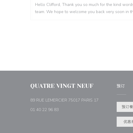
Hello Clifford, Thank you so much for the kind words
team. We hope to welcome you back very soon in th
QUATRE VINGT NEUF
预订
((在新窗口中打开))
89 RUE LEMERCIER 75017 PARIS 17
预订
01 40 22 96 83
优惠