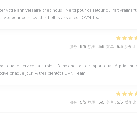
r votre anniversaire chez nous ! Merci pour ce retour qui fait vraiment
rès vite pour de nouvelles belles assiettes ! QVN Team
服务
:
5
/5
氛围
:
5
/5
菜单
:
5
/5
质价比
oir que le service, la cuisine, l'ambiance et le rapport qualité-prix ont 
otive chaque jour. À très bientôt ! QVN Team
服务
:
5
/5
氛围
:
5
/5
菜单
:
5
/5
质价比