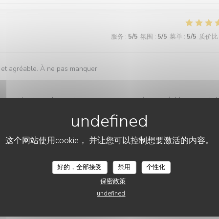
服务
:
5
/5
氛围
:
5
/5
菜单
:
5
/5
质价比
e et agréable. À ne pas manquer.
st un vrai bonheur de savoir que vous avez passé un agréable moment d
e ! QVN Team
这个网站使用cookie， 并让您可以控制想要激活的内容。
服务
:
5
/5
氛围
:
5
/5
菜单
:
5
/5
质价比
好的，全部接受
禁用
个性化
保密政策
 gentillesse et complicité. Tout ce que l'on attend d'une adresse de
undefined