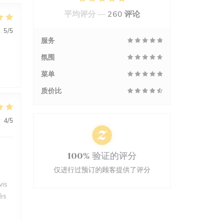
平均评分 —
260 评论
:
5
/5
服务
氛围
菜单
质价比
:
4
/5
100% 验证的评分
仅进行过预订的顾客提供了评分
vis
rès