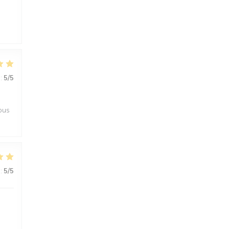
:
5
/5
tous
:
5
/5