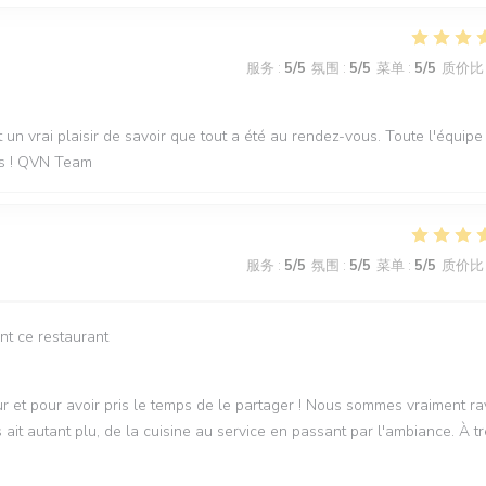
服务
:
5
/5
氛围
:
5
/5
菜单
:
5
/5
质价比
t un vrai plaisir de savoir que tout a été au rendez-vous. Toute l'équipe
les ! QVN Team
服务
:
5
/5
氛围
:
5
/5
菜单
:
5
/5
质价比
nt ce restaurant
 et pour avoir pris le temps de le partager ! Nous sommes vraiment ra
it autant plu, de la cuisine au service en passant par l'ambiance. À t