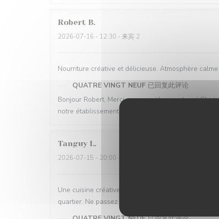
Robert
B
2026-07-16
- 12:30 - 来宾 2
Nourriture créative et délicieuse. Atmosphère calm
QUATRE VINGT NEUF
已回复此评论
Bonjour Robert, Merci pour ce si beau retour ! C'e
notre établissement. On espère vous revoir très vit
Tanguy
L
2026-07-15
- 20:00 - 来宾 4
Une cuisine créative et inspirée, un service qui mêle
quartier. Ne passez pas à côté !
QUATRE VINGT NEUF
已回复此评论