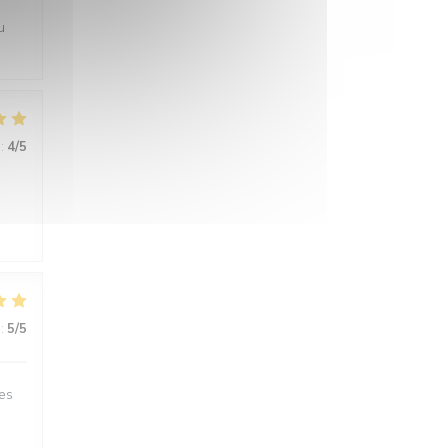
u
:
4
/5
:
5
/5
des