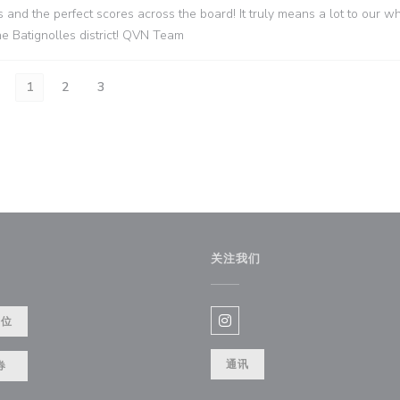
 and the perfect scores across the board! It truly means a lot to our w
e Batignolles district! QVN Team
1
2
3
关注我们
餐位
Instagram ((在新窗口中打开)
通讯
券