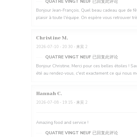
QUATRE VINGT NEUF
已回复此评论
Bonjour Jean-François, Quel beau cadeau que de fête
plaisir à toute l'équipe. On espère vous retrouver t
Christine
M
2026-07-10
- 20:30 - 来宾 2
QUATRE VINGT NEUF
已回复此评论
Bonjour Christine, Merci pour ces belles étoiles ! Sav
été au rendez-vous, c'est exactement ce qui nous m
Hannah
C
2026-07-08
- 19:15 - 来宾 2
Amazing food and service !
QUATRE VINGT NEUF
已回复此评论