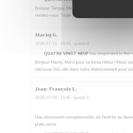
Bonjour Tanguy, Merci pour ce retour aussi généreux !
rendez-vous. Toute l'équipe sera ravie de vous lire
Maciej
G
2026-07-11
- 19:45 - guests 4
QUATRE VINGT NEUF
has responded to the 
Bonjour Maciej, Merci pour ce beau retour ! Nous so
retrouver très vite dans notre établissement pou
Jean-François
L
2026-07-09
- 19:45 - guests 5
Une découverte exceptionnelle, de l'entrée au desser
plats servis.