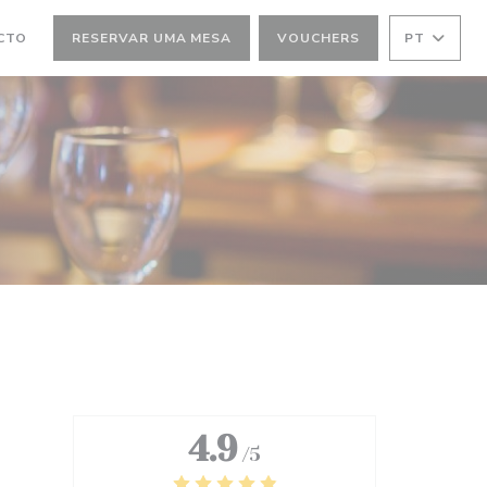
CTO
RESERVAR UMA MESA
VOUCHERS
PT
 JANELA))
4.9
/5