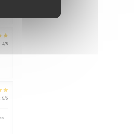
u
:
4
/5
:
5
/5
des