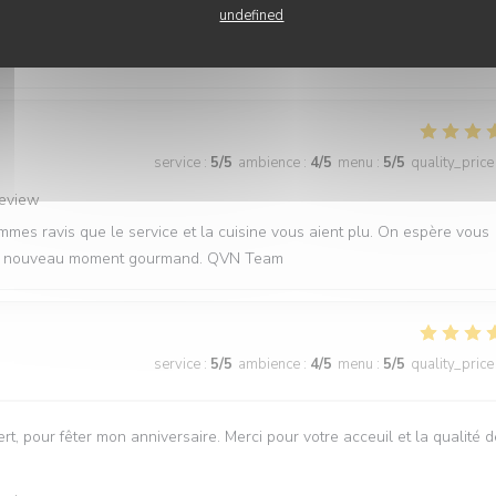
undefined
 C'est une vraie fierté de savoir que l'ambiance et l'assiette ont été a
. On espère vous retrouver très vite aux Batignolles ! QVN Team
service
:
5
/5
ambience
:
4
/5
menu
:
5
/5
quality_price
review
mmes ravis que le service et la cuisine vous aient plu. On espère vous
r un nouveau moment gourmand. QVN Team
service
:
5
/5
ambience
:
4
/5
menu
:
5
/5
quality_price
t, pour fêter mon anniversaire. Merci pour votre acceuil et la qualité 