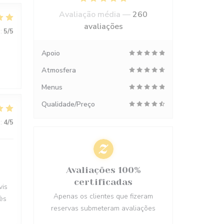
Avaliação média —
260
avaliações
:
5
/5
Apoio
Atmosfera
Menus
Qualidade/Preço
:
4
/5
Avaliações 100%
certificadas
vis
Apenas os clientes que fizeram
rès
reservas submeteram avaliações