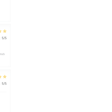
:
5
/5
tous
:
5
/5