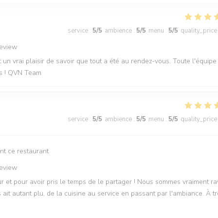
service
:
5
/5
ambience
:
5
/5
menu
:
5
/5
quality_price
review
t un vrai plaisir de savoir que tout a été au rendez-vous. Toute l'équipe
les ! QVN Team
service
:
5
/5
ambience
:
5
/5
menu
:
5
/5
quality_price
nt ce restaurant
review
 et pour avoir pris le temps de le partager ! Nous sommes vraiment ra
it autant plu, de la cuisine au service en passant par l'ambiance. À t