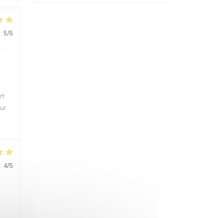
:
5
/5
rt
eur
:
4
/5