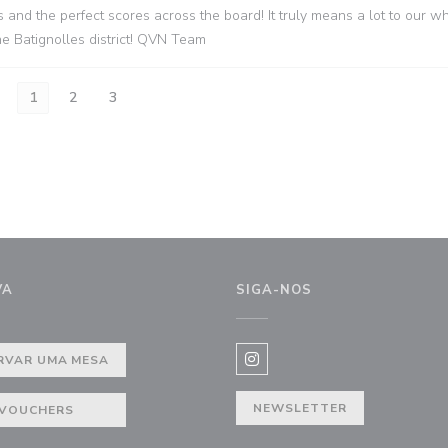
 and the perfect scores across the board! It truly means a lot to our w
e Batignolles district! QVN Team
1
2
3
VA
SIGA-NOS
anela))
RVAR UMA MESA
Instagram ((abre numa nova j
NEWSLETTER
VOUCHERS