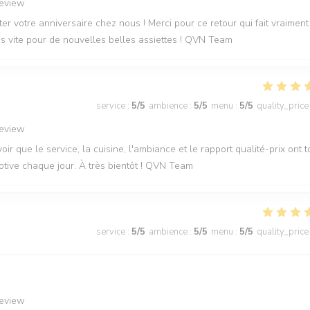
review
r votre anniversaire chez nous ! Merci pour ce retour qui fait vraiment
rès vite pour de nouvelles belles assiettes ! QVN Team
service
:
5
/5
ambience
:
5
/5
menu
:
5
/5
quality_price
review
oir que le service, la cuisine, l'ambiance et le rapport qualité-prix ont 
otive chaque jour. À très bientôt ! QVN Team
service
:
5
/5
ambience
:
5
/5
menu
:
5
/5
quality_price
review