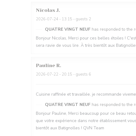
Nicolas
J
2026-07-24
- 13:15 - guests 2
QUATRE VINGT NEUF
has responded to the 
Bonjour Nicolas, Merci pour ces belles étoiles ! C'es
sera ravie de vous lire. À très bientôt aux Batignol
Pauline
R
2026-07-22
- 20:15 - guests 6
Cuisine raffinée et travaillée, je recommande viveme
QUATRE VINGT NEUF
has responded to the 
Bonjour Pauline, Merci beaucoup pour ce beau retour
que votre expérience dans notre établissement vous a
bientôt aux Batignolles ! QVN Team