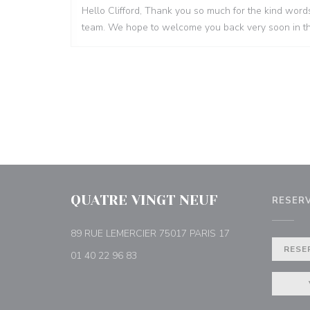
Hello Clifford, Thank you so much for the kind words
team. We hope to welcome you back very soon in th
QUATRE VINGT NEUF
RESER
((abre numa nova j
89 RUE LEMERCIER 75017 PARIS 17
RESE
01 40 22 96 83