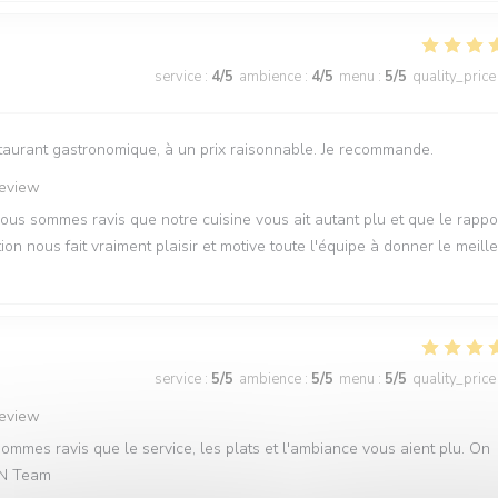
service
:
4
/5
ambience
:
4
/5
menu
:
5
/5
quality_price
restaurant gastronomique, à un prix raisonnable. Je recommande.
review
Nous sommes ravis que notre cuisine vous ait autant plu et que le rappo
on nous fait vraiment plaisir et motive toute l'équipe à donner le meill
service
:
5
/5
ambience
:
5
/5
menu
:
5
/5
quality_price
review
ommes ravis que le service, les plats et l'ambiance vous aient plu. On
QVN Team