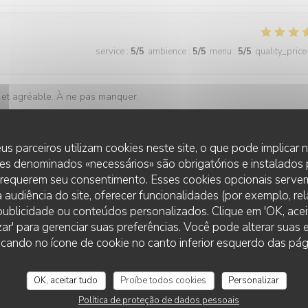
service
:
5
/5
ambience
:
5
/5
menu
:
5
/5
quality_price
e et agréable. À ne pas manquer.
review
st un vrai bonheur de savoir que vous avez passé un agréable moment d
us parceiros utilizam cookies neste site, o que pode implicar
e ! QVN Team
es denominados «necessários» são obrigatórios e instalados
 requerem seu consentimento. Esses cookies opcionais servem
 audiência do site, oferecer funcionalidades (por exemplo, re
r publicidade ou conteúdos personalizados. Clique em 'OK, aceit
service
:
5
/5
ambience
:
5
/5
menu
:
5
/5
quality_price
zar' para gerenciar suas preferências. Você pode alterar suas
cando no ícone de cookie no canto inferior esquerdo das pági
 gentillesse et complicité. Tout ce que l'on attend d'une adresse de
OK, aceitar tudo
Proíbe todos cookies
Personalizar
Política de proteção de dados pessoais
review