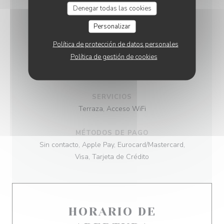
COCINA
Denegar todas las cookies
productos frescos, tradicional
Personalizar
TIPO DE NEGOCIO
Política de protección de datos personales
Política de gestión de cookies
Restaurant traditionnel
, Bistronomique
SERVICIOS
Terraza, Acceso WiFi
MÉTODOS DE PAGO
Sin contacto, Apple Pay, Eurocard/Mastercard,
Visa, Tarjeta de Crédito
HORARIO DE