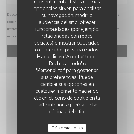
consentimiento. Estas cookies
opcionales sirven para analizar
su navegación, medir la
De acuerdo con la normativa de protección de datos, puede ejercer su derecho a no
audiencia del sitio, ofrecer
recibir comunicaciones comerciales inscribiéndose en la Lista Robinson:
funcionalidades (por ejemplo,
listarobinson.es
. Para más información sobre el tratamiento de sus datos, consulte
relacionadas con redes
nuestra
política de privacidad
.
sociales) o mostrar publicidad
o contenidos personalizados.
Haga clic en 'Aceptar todo',
'Rechazar todo' o
'Personalizar' para gestionar
sus preferencias. Puede
cambiar sus opciones en
cualquier momento haciendo
clic en el icono de cookie en la
parte inferior izquierda de las
INFORMACIÓN
páginas del sitio.
GENERAL
OK, aceptar todas