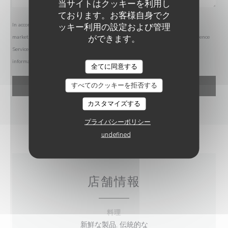
当サイトはクッキーを利用し
ております。お客様自身でク
ッキー利用の設定および管理
In accordance with data protection regulations, you have the right to opt out of
ができます。
marketing communications. UK residents can register with the Telephone Preference
Service at
tpsonline.org.uk
. US residents can register at
donotcall.gov
. For more
information about how we process your data, please see our
privacy policy
.
全てに同意する
すべてのクッキーを拒否する
カスタマイズする
プライバシーポリシー
undefined
店舗情報
料理
新鮮な製品, 伝統的な