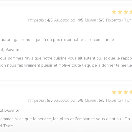
Υπηρεσία
:
4
/5
Ατμόσφαιρα
:
4
/5
Μενού
:
5
/5
Ποιότητα / Τιμή
restaurant gastronomique, à un prix raisonnable. Je recommande.
 αξιολόγηση
Nous sommes ravis que notre cuisine vous ait autant plu et que le rappo
on nous fait vraiment plaisir et motive toute l'équipe à donner le meill
Υπηρεσία
:
5
/5
Ατμόσφαιρα
:
5
/5
Μενού
:
5
/5
Ποιότητα / Τιμή
 αξιολόγηση
ommes ravis que le service, les plats et l'ambiance vous aient plu. On
QVN Team