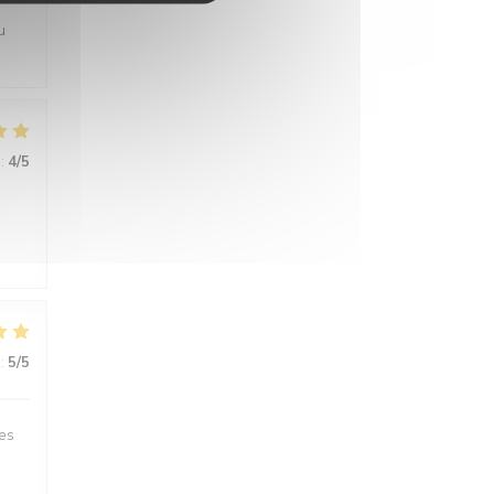
u
:
4
/5
:
5
/5
des