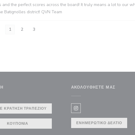
 and the perfect scores across the board! It truly means a lot to our w
e Batignolles district! QVN Team
1
2
3
ΣΗ
ΑΚΟΛΟΥΘΉΣΤΕ ΜΑΣ
αράθυρο))
Ε ΚΡΆΤΗΣΗ ΤΡΑΠΕΖΙΟΎ
Instagram ((ανοίγει σε νέο 
ΕΝΗΜΕΡΩΤΙΚΌ ΔΕΛΤΊΟ
ΚΟΥΠΌΝΙΑ