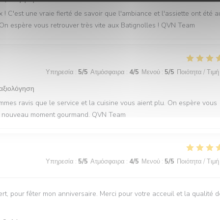
 C'est une vraie fierté de savoir que l'ambiance et l'assiette ont été a
. On espère vous retrouver très vite aux Batignolles ! QVN Team
Υπηρεσία
:
5
/5
Ατμόσφαιρα
:
4
/5
Μενού
:
5
/5
Ποιότητα / Τιμή
 αξιολόγηση
mmes ravis que le service et la cuisine vous aient plu. On espère vous
r un nouveau moment gourmand. QVN Team
Υπηρεσία
:
5
/5
Ατμόσφαιρα
:
4
/5
Μενού
:
5
/5
Ποιότητα / Τιμή
t, pour fêter mon anniversaire. Merci pour votre acceuil et la qualité 