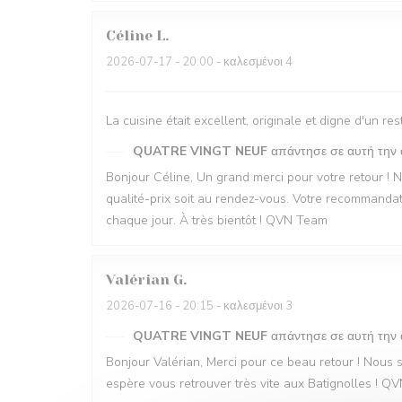
Céline
L
2026-07-17
- 20:00 - καλεσμένοι 4
La cuisine était excellent, originale et digne d'un 
QUATRE VINGT NEUF
απάντησε σε αυτή την
Bonjour Céline, Un grand merci pour votre retour ! 
qualité-prix soit au rendez-vous. Votre recommandati
chaque jour. À très bientôt ! QVN Team
Valérian
G
2026-07-16
- 20:15 - καλεσμένοι 3
QUATRE VINGT NEUF
απάντησε σε αυτή την
Bonjour Valérian, Merci pour ce beau retour ! Nous s
espère vous retrouver très vite aux Batignolles ! 