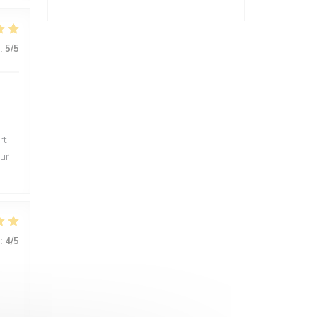
:
5
/5
rt
eur
:
4
/5