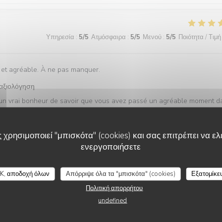
Υπηρεσία
:
5
/5
Ατμόσφαιρα
:
5
/5
Μενού
:
5
/5
Ποιότητα / Τιμή
e et agréable. À ne pas manquer.
 αξιολόγηση
st un vrai bonheur de savoir que vous avez passé un agréable moment d
e ! QVN Team
 χρησιμοποιεί "μπισκότα" (cookies) και σας επιτρέπει να ελέ
ενεργοποιήσετε
Υπηρεσία
:
5
/5
Ατμόσφαιρα
:
5
/5
Μενού
:
5
/5
Ποιότητα / Τιμή
K, αποδοχή όλων
Απόρριψε όλα τα "μπισκότα" (cookies)
Εξατομίκε
Πολιτική απορρήτου
 gentillesse et complicité. Tout ce que l'on attend d'une adresse de
undefined
 αξιολόγηση