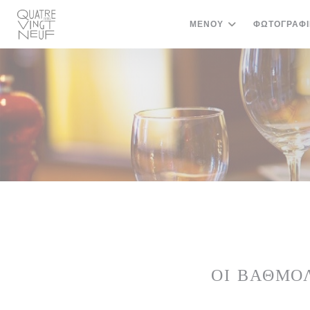
Πίνακας διαχείρισης "Μπισκότων" (Cookies)
ΜΕΝΟΎ
ΦΩΤΟΓΡΑΦΊ
ΟΙ ΒΑΘΜΟ