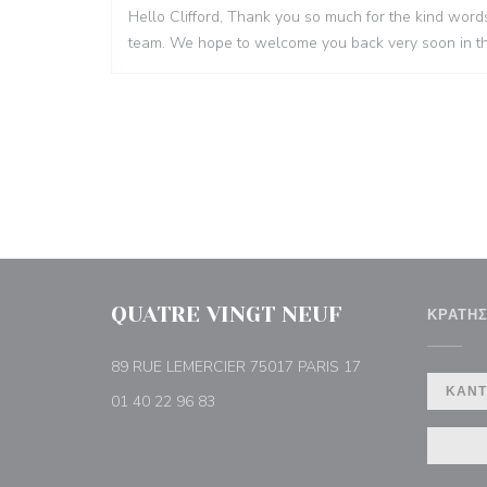
Hello Clifford, Thank you so much for the kind words
team. We hope to welcome you back very soon in th
QUATRE VINGT NEUF
ΚΡΆΤΗ
((ανοίγει σε νέο π
89 RUE LEMERCIER 75017 PARIS 17
ΚΆΝΤ
01 40 22 96 83