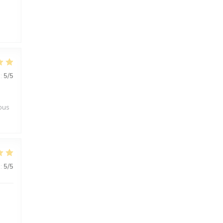
:
5
/5
tous
:
5
/5