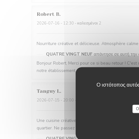
Robert
B
2026-07-16
- 12:30 - καλεσμένοι 2
Nourriture créative et délicieuse. Atmosphère calm
QUATRE VINGT NEUF
απάντησε σε αυτή την
Bonjour Robert, Merci pour ce si beau retour ! C'e
notre établissement. On espère vous revoir très vit
Ο ιστότοπος αυτός
Tanguy
L
2026-07-15
- 20:00 - καλεσμένοι 4
O
Une cuisine créative et inspirée, un service qui mêle
quartier. Ne passez pas à côté !
QUATRE VINGT NEUF
απάντησε σε αυτή την