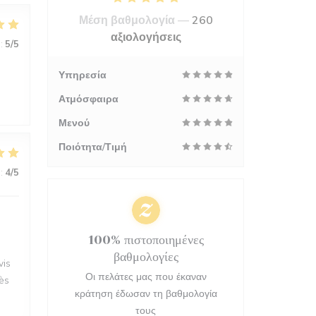
Μέση βαθμολογία —
260
αξιολογήσεις
:
5
/5
Υπηρεσία
Ατμόσφαιρα
Μενού
Ποιότητα/Τιμή
:
4
/5
100% πιστοποιημένες
βαθμολογίες
vis
Οι πελάτες μας που έκαναν
rès
κράτηση έδωσαν τη βαθμολογία
τους