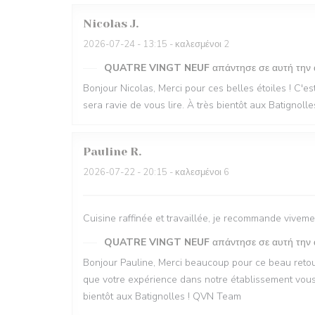
Nicolas
J
2026-07-24
- 13:15 - καλεσμένοι 2
QUATRE VINGT NEUF
απάντησε σε αυτή την
Bonjour Nicolas, Merci pour ces belles étoiles ! C'es
sera ravie de vous lire. À très bientôt aux Batignol
Pauline
R
2026-07-22
- 20:15 - καλεσμένοι 6
Cuisine raffinée et travaillée, je recommande viveme
QUATRE VINGT NEUF
απάντησε σε αυτή την
Bonjour Pauline, Merci beaucoup pour ce beau retour
que votre expérience dans notre établissement vous a
bientôt aux Batignolles ! QVN Team