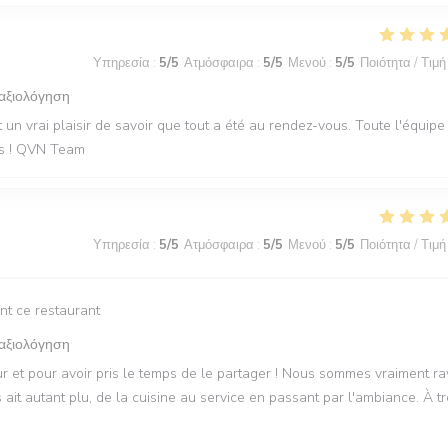
Υπηρεσία
:
5
/5
Ατμόσφαιρα
:
5
/5
Μενού
:
5
/5
Ποιότητα / Τιμή
 αξιολόγηση
t un vrai plaisir de savoir que tout a été au rendez-vous. Toute l'équipe
les ! QVN Team
Υπηρεσία
:
5
/5
Ατμόσφαιρα
:
5
/5
Μενού
:
5
/5
Ποιότητα / Τιμή
nt ce restaurant
 αξιολόγηση
 et pour avoir pris le temps de le partager ! Nous sommes vraiment ra
it autant plu, de la cuisine au service en passant par l'ambiance. À t