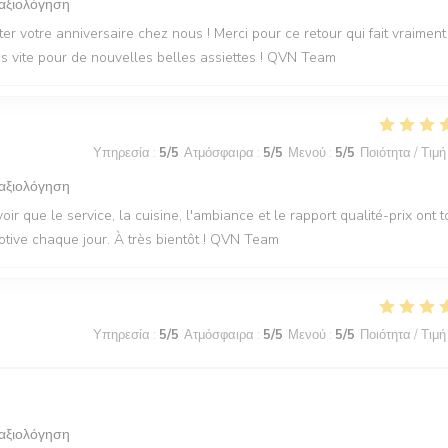
 αξιολόγηση
r votre anniversaire chez nous ! Merci pour ce retour qui fait vraiment
rès vite pour de nouvelles belles assiettes ! QVN Team
Υπηρεσία
:
5
/5
Ατμόσφαιρα
:
5
/5
Μενού
:
5
/5
Ποιότητα / Τιμή
 αξιολόγηση
oir que le service, la cuisine, l'ambiance et le rapport qualité-prix ont 
otive chaque jour. À très bientôt ! QVN Team
Υπηρεσία
:
5
/5
Ατμόσφαιρα
:
5
/5
Μενού
:
5
/5
Ποιότητα / Τιμή
 αξιολόγηση