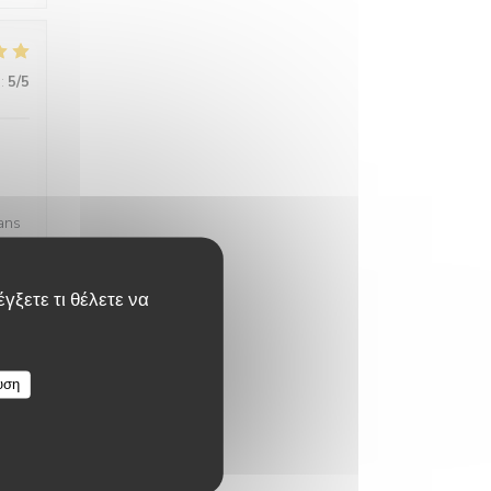
:
5
/5
ans
γξετε τι θέλετε να
:
4
/5
υση