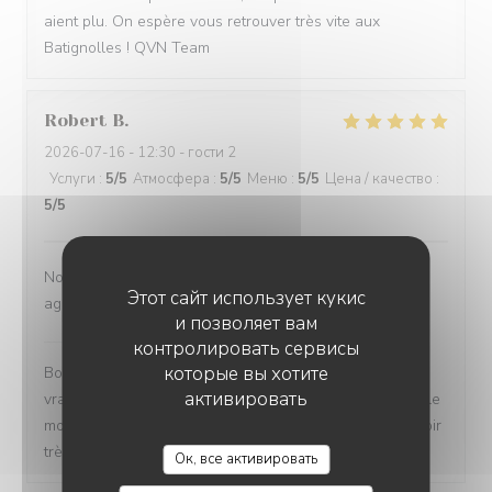
aient plu. On espère vous retrouver très vite aux
Batignolles ! QVN Team
Robert
B
2026-07-16
- 12:30 - гости 2
Услуги
:
5
/5
Атмосфера
:
5
/5
Меню
:
5
/5
Цена / качество
:
5
/5
Nourriture créative et délicieuse. Atmosphère calme et
Этот сайт использует кукис
agréable. À ne pas manquer.
и позволяет вам
QUATRE VINGT NEUF
ответил(а) на этот отзыв
контролировать сервисы
которые вы хотите
Bonjour Robert, Merci pour ce si beau retour ! C'est un
активировать
vrai bonheur de savoir que vous avez passé un agréable
moment dans notre établissement. On espère vous revoir
très vite ! QVN Team
Ок, все активировать