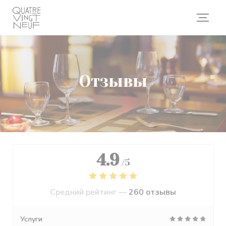
Панель управления cookies
Отзывы
4.9
/5
Средний рейтинг —
260 отзывы
Услуги