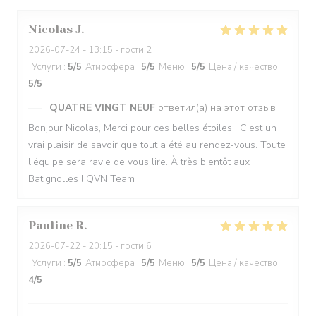
Nicolas
J
2026-07-24
- 13:15 - гости 2
Услуги
:
5
/5
Атмосфера
:
5
/5
Меню
:
5
/5
Цена / качество
:
5
/5
QUATRE VINGT NEUF
ответил(а) на этот отзыв
Bonjour Nicolas, Merci pour ces belles étoiles ! C'est un
vrai plaisir de savoir que tout a été au rendez-vous. Toute
l'équipe sera ravie de vous lire. À très bientôt aux
Batignolles ! QVN Team
Pauline
R
2026-07-22
- 20:15 - гости 6
Услуги
:
5
/5
Атмосфера
:
5
/5
Меню
:
5
/5
Цена / качество
:
4
/5