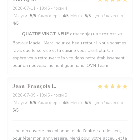
2026-07-11
- 19:45 - гости 4
Услуги
:
5
/5
Атмосфера
:
4
/5
Меню
:
5
/5
Цена / качество
:
4
/5
QUATRE VINGT NEUF
ответил(а) на этот отзыв
Bonjour Maciej, Merci pour ce beau retour ! Nous sommes
ravis que le service et la cuisine vous aient plu. On
espère vous retrouver très vite dans notre établissement
pour un nouveau moment gourmand. QVN Team
Jean-François
L
2026-07-09
- 19:45 - гости 5
Услуги
:
5
/5
Атмосфера
:
4
/5
Меню
:
5
/5
Цена / качество
:
5
/5
Une découverte exceptionnelle, de l'entrée au dessert,
pour fêter mon anniversaire. Merci pour votre acceuil et la