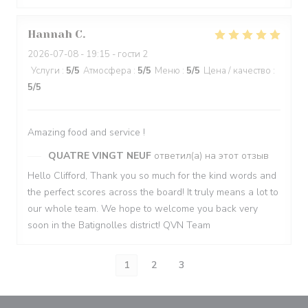
Hannah
C
2026-07-08
- 19:15 - гости 2
Услуги
:
5
/5
Атмосфера
:
5
/5
Меню
:
5
/5
Цена / качество
:
5
/5
Amazing food and service !
QUATRE VINGT NEUF
ответил(а) на этот отзыв
Hello Clifford, Thank you so much for the kind words and
the perfect scores across the board! It truly means a lot to
our whole team. We hope to welcome you back very
soon in the Batignolles district! QVN Team
1
2
3