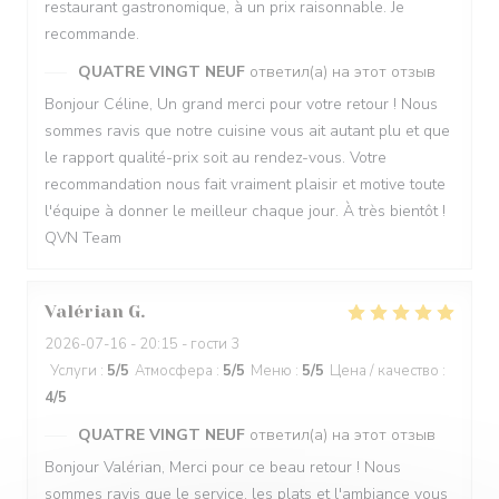
restaurant gastronomique, à un prix raisonnable. Je
recommande.
QUATRE VINGT NEUF
ответил(а) на этот отзыв
Bonjour Céline, Un grand merci pour votre retour ! Nous
sommes ravis que notre cuisine vous ait autant plu et que
le rapport qualité-prix soit au rendez-vous. Votre
recommandation nous fait vraiment plaisir et motive toute
l'équipe à donner le meilleur chaque jour. À très bientôt !
QVN Team
Valérian
G
2026-07-16
- 20:15 - гости 3
Услуги
:
5
/5
Атмосфера
:
5
/5
Меню
:
5
/5
Цена / качество
:
4
/5
QUATRE VINGT NEUF
ответил(а) на этот отзыв
Bonjour Valérian, Merci pour ce beau retour ! Nous
sommes ravis que le service, les plats et l'ambiance vous