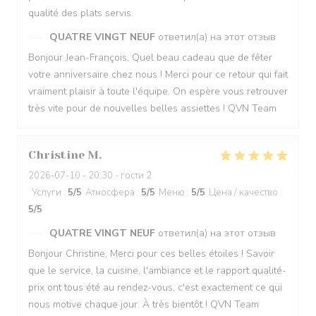
qualité des plats servis.
QUATRE VINGT NEUF
ответил(а) на этот отзыв
Bonjour Jean-François, Quel beau cadeau que de fêter
votre anniversaire chez nous ! Merci pour ce retour qui fait
vraiment plaisir à toute l'équipe. On espère vous retrouver
très vite pour de nouvelles belles assiettes ! QVN Team
Christine
M
2026-07-10
- 20:30 - гости 2
Услуги
:
5
/5
Атмосфера
:
5
/5
Меню
:
5
/5
Цена / качество
:
5
/5
QUATRE VINGT NEUF
ответил(а) на этот отзыв
Bonjour Christine, Merci pour ces belles étoiles ! Savoir
que le service, la cuisine, l'ambiance et le rapport qualité-
prix ont tous été au rendez-vous, c'est exactement ce qui
nous motive chaque jour. À très bientôt ! QVN Team