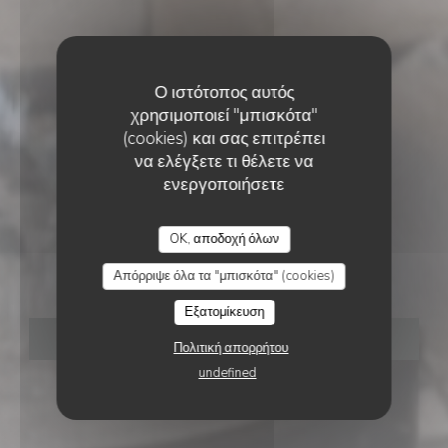
Ο ιστότοπος αυτός
χρησιμοποιεί "μπισκότα"
(cookies) και σας επιτρέπει
να ελέγξετε τι θέλετε να
ενεργοποιήσετε
ΠΑΡΑΔΟΣΙΑΚΌ ΕΣΤΙΑΤΌΡΙΟ
•
PARIS 17
OK, αποδοχή όλων
QUATRE VINGT NEUF
Απόρριψε όλα τα "μπισκότα" (cookies)
Εξατομίκευση
ΚΆΝΤΕ ΚΡΆΤΗΣΗ ΤΡΑΠΕΖΙΟΎ
Πολιτική απορρήτου
undefined