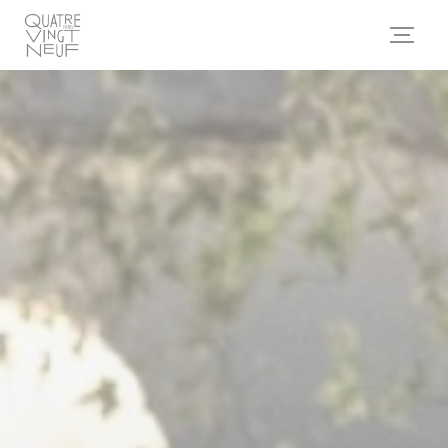
Πίνακας διαχείρισης "Μπισκότων" (Cookies)