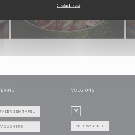
Cookiebeleid
VERING
VOLG ONS
uw venster))
RVEER EEN TAFEL
Instagram ((opent in een nie
NIEUWSBRIEF
VOUCHERS