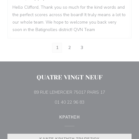
Hello Clifford, Thank you so much for the kind words and
the perfect scores across the board! It truly means a lot to
our whole team. We hope to welcome you back very
soon in the Batignolles district! QVN Team
1
2
3
QUATRE VINGT NEUF
((ανοίγει σε νέο 
89 RUE LEMERCIER 75017 PARIS 17
01 40 22 96 83
ΚΡΆΤΗΣΗ