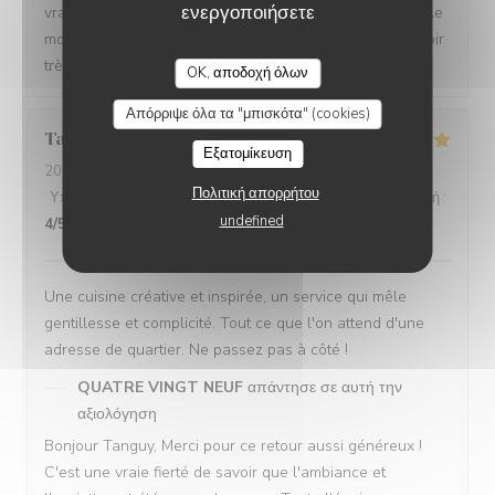
ενεργοποιήσετε
vrai bonheur de savoir que vous avez passé un agréable
moment dans notre établissement. On espère vous revoir
très vite ! QVN Team
OK, αποδοχή όλων
Απόρριψε όλα τα "μπισκότα" (cookies)
Tanguy
L
Εξατομίκευση
2026-07-15
- 20:00 - καλεσμένοι 4
Πολιτική απορρήτου
Υπηρεσία
:
5
/5
Ατμόσφαιρα
:
5
/5
Μενού
:
5
/5
Ποιότητα / Τιμή
:
undefined
4
/5
Une cuisine créative et inspirée, un service qui mêle
gentillesse et complicité. Tout ce que l'on attend d'une
adresse de quartier. Ne passez pas à côté !
QUATRE VINGT NEUF
απάντησε σε αυτή την
αξιολόγηση
Bonjour Tanguy, Merci pour ce retour aussi généreux !
C'est une vraie fierté de savoir que l'ambiance et