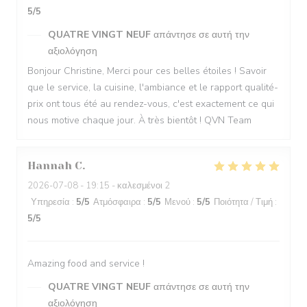
5
/5
QUATRE VINGT NEUF
απάντησε σε αυτή την
αξιολόγηση
Bonjour Christine, Merci pour ces belles étoiles ! Savoir
que le service, la cuisine, l'ambiance et le rapport qualité-
prix ont tous été au rendez-vous, c'est exactement ce qui
nous motive chaque jour. À très bientôt ! QVN Team
Hannah
C
2026-07-08
- 19:15 - καλεσμένοι 2
Υπηρεσία
:
5
/5
Ατμόσφαιρα
:
5
/5
Μενού
:
5
/5
Ποιότητα / Τιμή
:
5
/5
Amazing food and service !
QUATRE VINGT NEUF
απάντησε σε αυτή την
αξιολόγηση