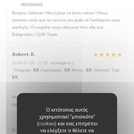
αξιολόγηση
Bonjour Valérian, Merci pour ce beau retour ! Nous
sommes ravis que le service, les plats et l'ambiance vous
aient plu. On espère vous retrouver très vite aux
Batignolles ! QVN Team
Robert
B
2026-07-16
- 12:30 - καλεσμένοι 2
Υπηρεσία
:
5
/5
Ατμόσφαιρα
:
5
/5
Μενού
:
5
/5
Ποιότητα / Τιμή
:
5
/5
Nourriture créative et délicieuse. Atmosphère calme et
agréable. À ne pas manquer.
Ο ιστότοπος αυτός
QUATRE VINGT NEUF
απάντησε σε αυτή την
χρησιμοποιεί "μπισκότα"
αξιολόγηση
(cookies) και σας επιτρέπει
να ελέγξετε τι θέλετε να
Bonjour Robert, Merci pour ce si beau retour ! C'est un