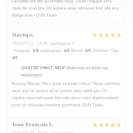
l'assiette ont été au rendez-vous. Toute l'équipe sera
ravie de vous lire. On espère vous retrouver très vite aux
Batignolles ! QVN Team
Maciej
G
2026-07-11
- 19:45 - καλεσμένοι 4
Υπηρεσία
:
5
/5
Ατμόσφαιρα
:
4
/5
Μενού
:
5
/5
Ποιότητα / Τιμή
:
4
/5
QUATRE VINGT NEUF
απάντησε σε αυτή την
αξιολόγηση
Bonjour Maciej, Merci pour ce beau retour ! Nous sommes
ravis que le service et la cuisine vous aient plu. On
espère vous retrouver très vite dans notre établissement
pour un nouveau moment gourmand. QVN Team
Jean-François
L