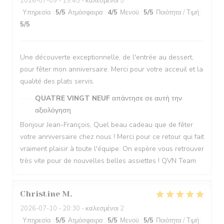
2026-07-09
- 19:45 - καλεσμένοι 5
Υπηρεσία
:
5
/5
Ατμόσφαιρα
:
4
/5
Μενού
:
5
/5
Ποιότητα / Τιμή
:
5
/5
Une découverte exceptionnelle, de l'entrée au dessert,
pour fêter mon anniversaire. Merci pour votre acceuil et la
qualité des plats servis.
QUATRE VINGT NEUF
απάντησε σε αυτή την
αξιολόγηση
Bonjour Jean-François, Quel beau cadeau que de fêter
votre anniversaire chez nous ! Merci pour ce retour qui fait
vraiment plaisir à toute l'équipe. On espère vous retrouver
très vite pour de nouvelles belles assiettes ! QVN Team
Christine
M
2026-07-10
- 20:30 - καλεσμένοι 2
Υπηρεσία
:
5
/5
Ατμόσφαιρα
:
5
/5
Μενού
:
5
/5
Ποιότητα / Τιμή
: