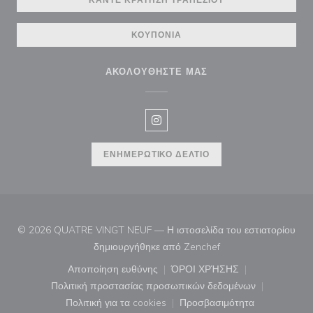
ΚΆΝΤΕ ΚΡΆΤΗΣΗ ΤΡΑΠΕΖΙΟΎ
ΚΟΥΠΌΝΙΑ
ΑΚΟΛΟΥΘΉΣΤΕ ΜΑΣ
Instagram ((ανοίγει σε νέο παρά
ΕΝΗΜΕΡΩΤΙΚΌ ΔΕΛΤΊΟ
© 2026 QUATRE VINGT NEUF — Η ιστοσελίδα του εστιατορίου
((ανοίγει σε νέο παρά
δημιουργήθηκε από
Zenchef
Αποποίηση ευθύνης
ΌΡΟΙ ΧΡΉΣΗΣ
((ανοίγει σε νέο παράθυρο))
((ανοίγει σε νέο παράθ
Πολιτική προστασίας προσωπικών δεδομένων
((ανοίγει σε νέο παράθυρο))
Πολιτική για τα cookies
Προσβασιμότητα
((ανοίγει σε νέο παράθυρο))
((ανοίγει σε νέο παρά