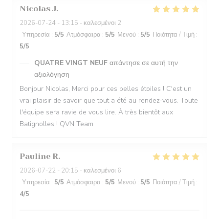
Nicolas
J
2026-07-24
- 13:15 - καλεσμένοι 2
Υπηρεσία
:
5
/5
Ατμόσφαιρα
:
5
/5
Μενού
:
5
/5
Ποιότητα / Τιμή
:
5
/5
QUATRE VINGT NEUF
απάντησε σε αυτή την
αξιολόγηση
Bonjour Nicolas, Merci pour ces belles étoiles ! C'est un
vrai plaisir de savoir que tout a été au rendez-vous. Toute
l'équipe sera ravie de vous lire. À très bientôt aux
Batignolles ! QVN Team
Pauline
R
2026-07-22
- 20:15 - καλεσμένοι 6
Υπηρεσία
:
5
/5
Ατμόσφαιρα
:
5
/5
Μενού
:
5
/5
Ποιότητα / Τιμή
:
4
/5