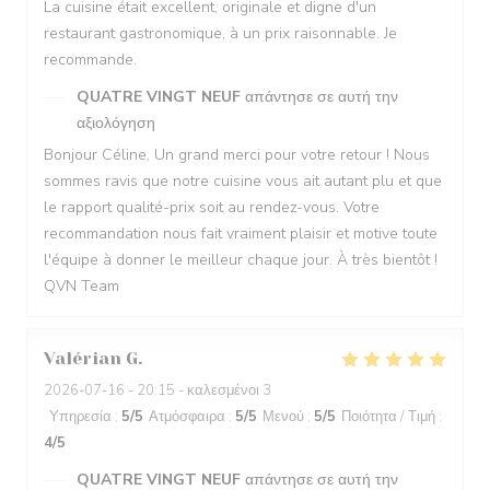
La cuisine était excellent, originale et digne d'un
restaurant gastronomique, à un prix raisonnable. Je
recommande.
QUATRE VINGT NEUF
απάντησε σε αυτή την
αξιολόγηση
Bonjour Céline, Un grand merci pour votre retour ! Nous
sommes ravis que notre cuisine vous ait autant plu et que
le rapport qualité-prix soit au rendez-vous. Votre
recommandation nous fait vraiment plaisir et motive toute
l'équipe à donner le meilleur chaque jour. À très bientôt !
QVN Team
Valérian
G
2026-07-16
- 20:15 - καλεσμένοι 3
Υπηρεσία
:
5
/5
Ατμόσφαιρα
:
5
/5
Μενού
:
5
/5
Ποιότητα / Τιμή
:
4
/5
QUATRE VINGT NEUF
απάντησε σε αυτή την