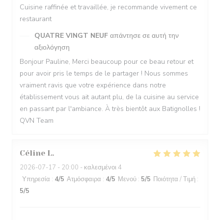
Cuisine raffinée et travaillée, je recommande vivement ce
restaurant
QUATRE VINGT NEUF
απάντησε σε αυτή την
αξιολόγηση
Bonjour Pauline, Merci beaucoup pour ce beau retour et
pour avoir pris le temps de le partager ! Nous sommes
vraiment ravis que votre expérience dans notre
établissement vous ait autant plu, de la cuisine au service
en passant par l'ambiance. À très bientôt aux Batignolles !
QVN Team
Céline
L
2026-07-17
- 20:00 - καλεσμένοι 4
Υπηρεσία
:
4
/5
Ατμόσφαιρα
:
4
/5
Μενού
:
5
/5
Ποιότητα / Τιμή
:
5
/5