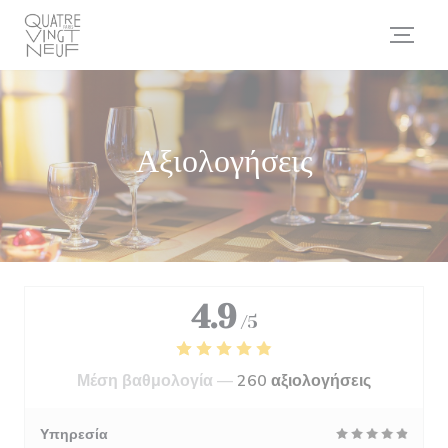
Πίνακας διαχείρισης "Μπισκότων" (Cookies)
Αξιολογήσεις
4.9
/5
Μέση βαθμολογία —
260 αξιολογήσεις
Υπηρεσία